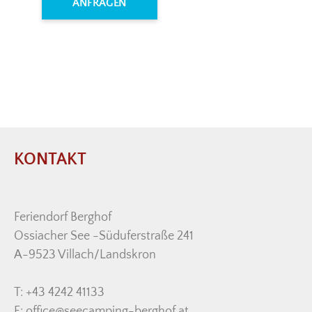
ANFRAGEN
KONTAKT
Feriendorf Berghof
Ossiacher See -Süduferstraße 241
A-9523 Villach/Landskron
T: +43 4242 41133
E:
office@seecamping-berghof.at